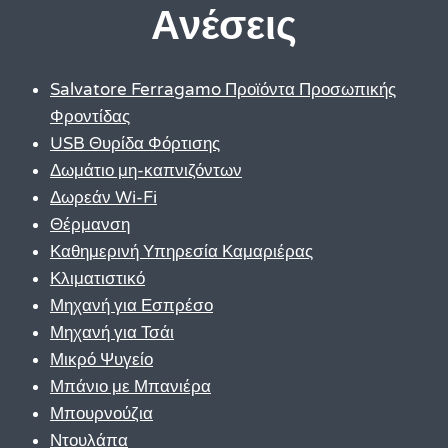
Ανέσεις
Salvatore Ferragamo Προϊόντα Προσωπικής
Φροντίδας
USB Θυρίδα Φόρτισης
Δωμάτιο μη-καπνιζόντων
Δωρεάν Wi-Fi
Θέρμανση
Καθημερινή Υπηρεσία Καμαριέρας
Κλιματιστικό
Μηχανή για Εσπρέσο
Μηχανή για Τσάι
Μικρό Ψυγείο
Μπάνιο με Μπανιέρα
Μπουρνούζια
Ντουλάπα