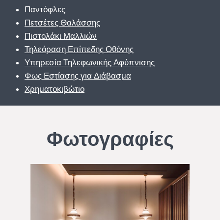
Παντόφλες
Πετσέτες Θαλάσσης
Πιστολάκι Μαλλιών
Τηλεόραση Επίπεδης Οθόνης
Υπηρεσία Τηλεφωνικής Αφύπνισης
Φως Εστίασης για Διάβασμα
Χρηματοκιβώτιο
Φωτογραφίες